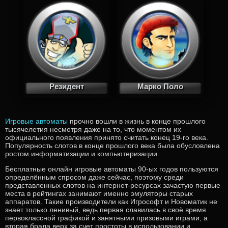
Резидент
Марко Поло
Игровые автоматы
прочно вошли в жизнь в конце прошлого
тысячелетия несмотря даже на то, что моментом их
официального появления принято считать конец 19-го века.
Популярность слотов в конце прошлого века была обусловлена
ростом информатизации и компьютеризации.
Бесплатные онлайн игровые автоматы 90-ых годов пользуются
определённым спросом даже сейчас, поэтому среди
представленных слотов на интернет-ресурсах зачастую первые
места в рейтингах занимают именно эмуляторы старых
аппаратов. Такие производители как Игрософт и Новоматик не
знает только ленивый, ведь первая славилась в своё время
первоклассной графикой и занятными призовыми играми, а
вторая брала верх за счет простоты в использовании и